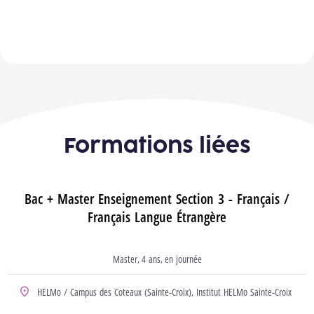
Découvre les formations possibles après ta
formation initiale
Formations liées
Bac + Master Enseignement Section 3 - Français /
Français Langue Étrangère
Master
4 ans
en journée
Type d’études
durée
horaire
HELMo / Campus des Coteaux (Sainte-Croix),
Institut HELMo Sainte-Croix
Localisation