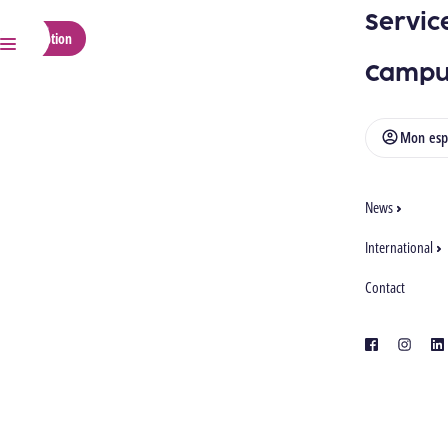
Servic
HELMo
Inscription
Ouvrir/Fermer la recherche
Menu
Campu
Mon esp
News
DÉBOUCHÉS & PASSERELLES
TOUTES LES FORMATIONS
International
Contact
Bac + Master Enseignement
Section 3 - Langues
facebook
instagra
lin
Germaniques