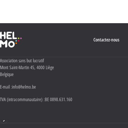
quant à l’utilisation, la protection et le stockage de ces données, veuillez consulter notre
Politique Vie privée
.
Haute École Libre Mosane
Contactez-nous
Adresse :
Association sans but lucratif
Mont Saint-Martin 45
,
4000
Liège
Belgique
E-mail :
info@helmo.be
TVA (intracommunautaire) :
BE 0898.631.160
Haute École HELMo