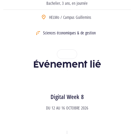
Bachelier
3 ans
en journée
Type d’études
durée
horaire
HELMo / Campus Guillemins
Localisation
Sciences économiques & de gestion
Domaine
1
2
3
Événement lié
Digital Week 8
DU
12
AU
16 OCTOBRE 2026