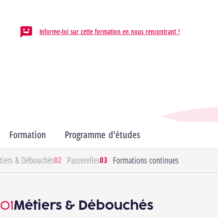
HELMo / Campus de l'Ourthe,
Institut HELMo Saint-Laurent
Informe-toi sur cette formation en nous rencontrant !
Département
Informatique & Technique
Domaines
Sciences de l'ingénieur & technologie
Formation
Programme d'études
Débouchés & Pas
tiers & Débouchés
Passerelles
Formations continues
Métiers & Débouchés