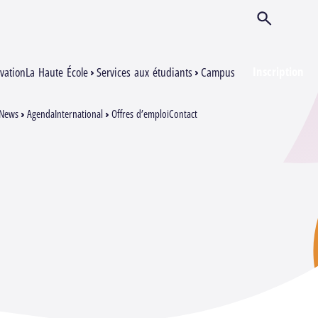
Ouvrir/Ferm
Inscription
vation
La Haute École
Services aux étudiants
Campus
News
Agenda
International
Offres d’emploi
Contact