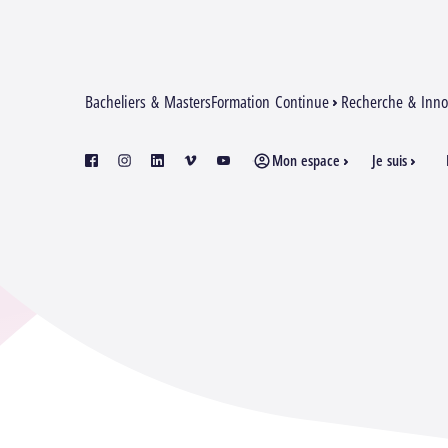
Bacheliers & Masters
Formation Continue
Recherche & Inno
Mon espace
Je suis
facebook
instagram
linkedin
vimeo
youtube